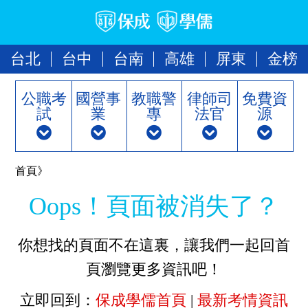
台北
台中
台南
高雄
屏東
金榜
公職考
國營事
教職警
律師司
免費資
試
業
專
法官
源
首頁》
Oops！頁面被消失了？
你想找的頁面不在這裏，讓我們一起回首
頁瀏覽更多資訊吧！
立即回到：
保成學儒首頁
|
最新考情資訊