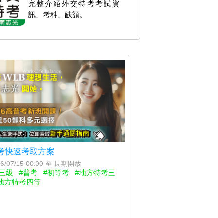
完整介紹外交特考考試資
訊、考科、缺額。
考快速考取方案
6/07/15 00:00 至 長期開放
三級
#普考
#初等考
#地方特考三
地方特考四等