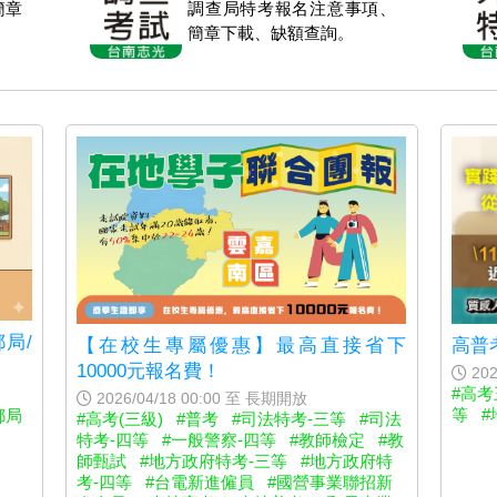
簡章
調查局特考報名注意事項、
簡章下載、缺額查詢。
局/
【在校生專屬優惠】最高直接省下
高普
10000元報名費！
202
#高考
2026/04/18 00:00 至 長期開放
等
#
郵局
#高考(三級)
#普考
#司法特考-三等
#司法
特考-四等
#一般警察-四等
#教師檢定
#教
師甄試
#地方政府特考-三等
#地方政府特
考-四等
#台電新進僱員
#國營事業聯招新