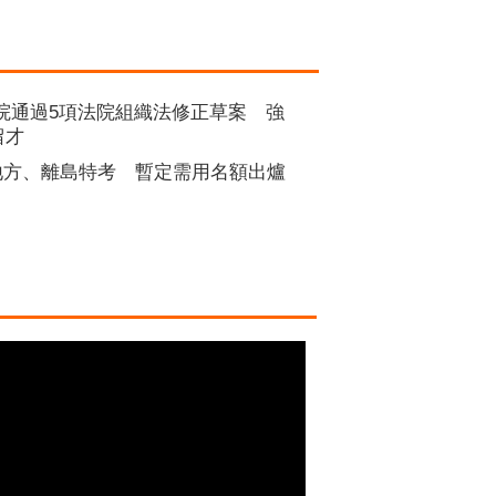
院通過5項法院組織法修正草案 強
留才
5地方、離島特考 暫定需用名額出爐