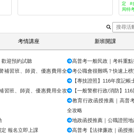
定
#
局特考
考情講座
新班開課
，歡迎預約試聽
高普考一般民政｜考科重點
警補習班、師資、優惠費用全
考公職會很難嗎？快速上榜
【專技證照】116年度記帳
補習班、師資、優惠費用全攻
【一般警察行政/消防】116
教育行政函授推薦｜高普
全攻略
動
地政函授推薦｜公職證照地
缺穩定 報名立即上課
高普考【法律廉政｜函授推