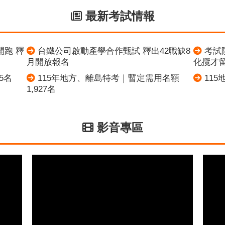
最新考試情報
開跑 釋
台鐵公司啟動產學合作甄試 釋出42職缺8
考試
月開放報名
化攬才
5名
115年地方、離島特考｜暫定需用名額
11
1,927名
影音專區