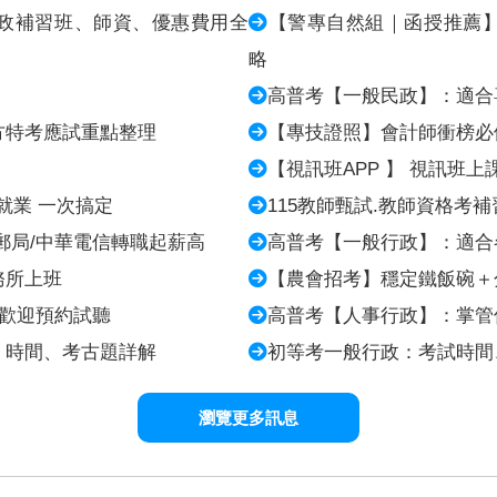
政補習班、師資、優惠費用全
【警專自然組｜函授推薦
略
高普考【一般民政】：適合
方特考應試重點整理
【專技證照】會計師衝榜必
【視訊班APP 】 視訊班上
就業 一次搞定
115教師甄試.教師資格考
郵局/中華電信轉職起薪高
高普考【一般行政】：適合
務所上班
【農會招考】穩定鐵飯碗＋
，歡迎預約試聽
高普考【人事行政】：掌管
、時間、考古題詳解
初等考一般行政：考試時間
瀏覽更多訊息