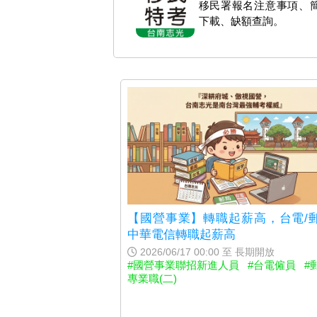
移民署報名注意事項、
下載、缺額查詢。
【國營事業】轉職起薪高，台電/郵
中華電信轉職起薪高
2026/06/17 00:00 至 長期開放
#國營事業聯招新進人員
#台電僱員
#
專業職(二)