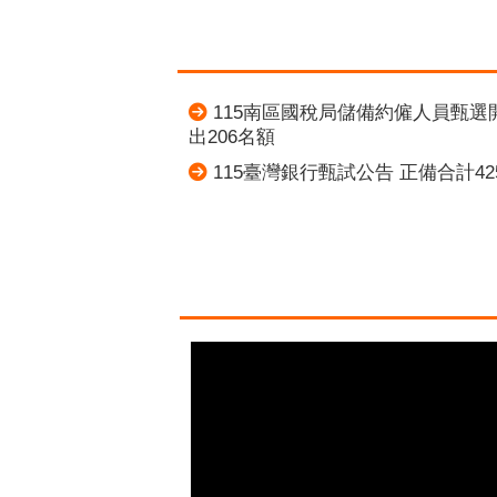
115南區國稅局儲備約僱人員甄選
出206名額
115臺灣銀行甄試公告 正備合計42