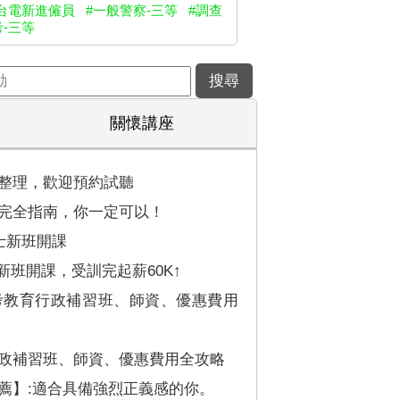
台電新進僱員
#一般警察-三等
#調查
-三等
關懷講座
整理，歡迎預約試聽
完全指南，你一定可以！
士新班開課
新班開課，受訓完起薪60K↑
考教育行政補習班、師資、優惠費用
政補習班、師資、優惠費用全攻略
薦】:適合具備強烈正義感的你。