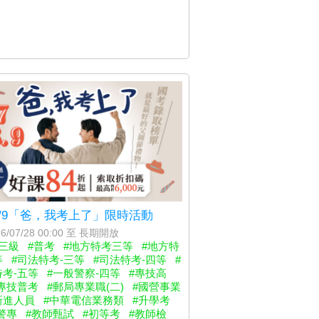
-8/9「爸，我考上了」限時活動
6/07/28 00:00 至 長期開放
三級
#普考
#地方特考三等
#地方特
等
#司法特考-三等
#司法特考-四等
#
考-五等
#一般警察-四等
#專技高
專技普考
#郵局專業職(二)
#國營事業
新進人員
#中華電信業務類
#升學考
警專
#教師甄試
#初等考
#教師檢