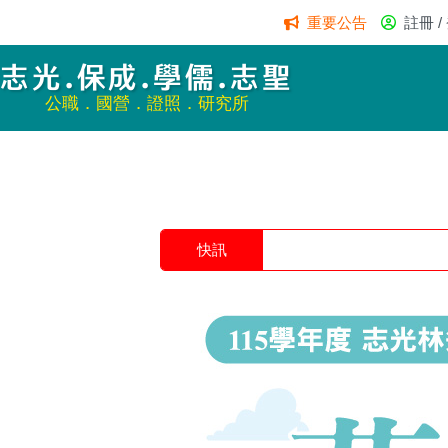
重要公告
註冊 /
志光.保成.學儒.志聖
公職．國營．證照．研究所
快訊
1 / 4