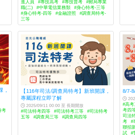
進人員
#專技高考
#專技普考
#郵局專業
職(二)
#中華電信業務類
#身心特考-三等
#身心特考-四等
#金融證照
#調查局特考-
三等
課，
8/7
【116年司法/調查局特考】新班開課，
專屬課程立即了解
202
#高考
2025/09/11 00:00 至 長期開放
考四
特考
#司法特考四等
#司法特考三等
#司法特考
司法特
五等
#調查局三等
#調查局四等
考
#
聯招
試
#