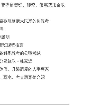
】警專補習班、師資、優惠費用全攻
喜歡服務廣大民眾的你報考
備!
課說明
補習班課程推薦
各科系報考的公職考試
分區錄取＝離家近
休假、升遷調度的人事專家
、薪水、考古題完整介紹