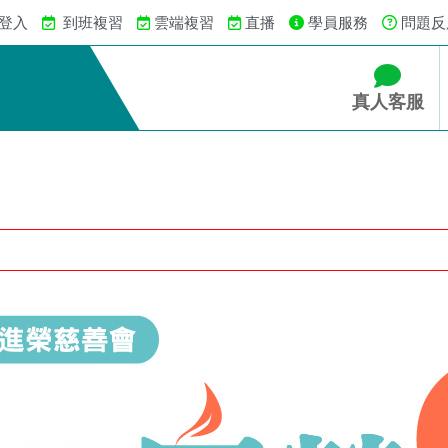
 登入
到班複習
雲端複習
直播
學員服務
問題反
真人客服