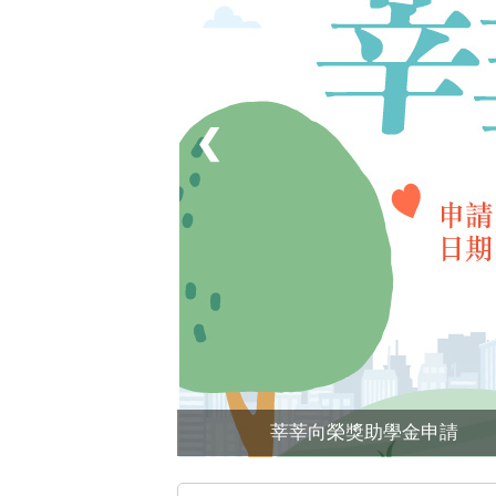
❮
莘莘向榮獎助學金申請