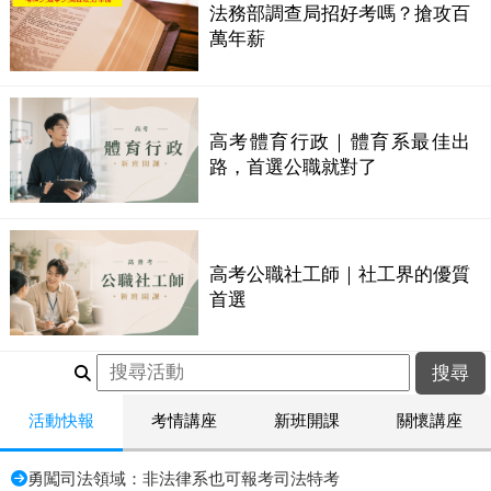
法務部調查局招好考嗎？搶攻百
萬年薪
高考體育行政｜體育系最佳出
路，首選公職就對了
高考公職社工師｜社工界的優質
首選
活動快報
考情講座
新班開課
關懷講座
勇闖司法領域：非法律系也可報考司法特考