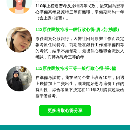
110年上榜過普考及原特四等民政，後來因爲想專
心準備高考及原特三等而離職，準備期間約一年
（含上課+複習）。
113原住民族特考一般行政心得-唐○芸(榜眼)
原任職於公股銀行，因嚮往回到原鄉工作而決定
報考原住民特考。前期邊在銀行工作邊準備四等
的考試，結果不如預期，最後決心離職全職投入
考試，而轉為報考三等的考...
113原住民族特考三等一般行政心得-張○龍
在準備考試前，我在民間企業上班近10年，因遇
上疫情加上二寶出生，讓我開始思考這份工作的
持久性，綜合考量下決定在111年2月購買超級函
授準備國考。
更多考取心得分享