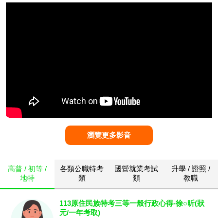
瀏覽更多影音
高普 / 初等 /
各類公職特考
國營就業考試
升學 / 證照 /
地特
類
類
教職
113原住民族特考三等一般行政心得-徐○昕(狀
元/一年考取)