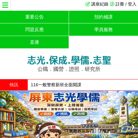
講座紀錄
註冊 / 登入
重要公告
預約補課
問題反應
學員服務
直播
志光.保成.學儒.志聖
公職．國營．證照．研究所
快訊
116一般警察新班全面開課
1 / 3
❮
❯