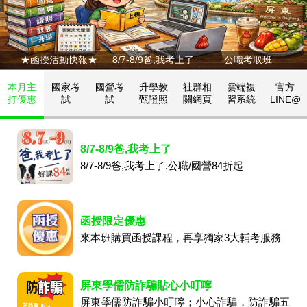
★函授活動快報★
8/7-8/9爸,我考上了
公職考取班
本月主
國家考
國營考
升學教
社群相
雲端複
官方
打優惠
試
試
甄證照
關網頁
習系統
LINE@
8/7-8/9爸,我考上了
8/7-8/9爸,我考上了.公職/國營84折起
函授限定優惠
來本班購買函授課程，再享獨家3大輔考服務
屏東學儒防詐騙貼心小叮嚀
屏東學儒防詐騙小叮嚀；小心詐騙，防詐騙五