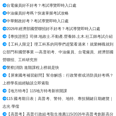
台電僱員好不好考？考試導覽即時入口處
中油僱員好考嗎？快速掌握考試攻略
中華郵政好考？考試導覽即時入口處
2026年經濟部國營聯招好不好考？考試導覽即時入口處
【專技證照】司律.地政士.不動產.營養師.土木.社工師考試介紹
【工科人限定】理工科系的同學們趕緊看過來！就業轉職就到
公部門和國營事業 —高普初考、中油僱員、台電僱員、經濟部國
營聯招、工科研究所
警察|消防 進階課程上榜就是快
【屏東國考補習顧問】幫你解惑：行政警察或消防員好考嗎？
上榜學長姐經驗談立即索取
【地方特考】115地方特考新班開課
115 國考期日表｜高普考、警特、地特、專技關鍵日期總覽｜
志光 學儒
【高普考】高普行政組考取生推薦115/2026年高普考創新高分