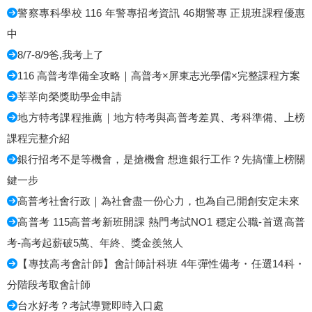
警察專科學校 116 年警專招考資訊 46期警專 正規班課程優惠
中
8/7-8/9爸,我考上了
116 高普考準備全攻略｜高普考×屏東志光學儒×完整課程方案
莘莘向榮獎助學金申請
地方特考課程推薦｜地方特考與高普考差異、考科準備、上榜
課程完整介紹
銀行招考不是等機會，是搶機會 想進銀行工作？先搞懂上榜關
鍵一步
高普考社會行政｜為社會盡一份心力，也為自己開創安定未來
高普考 115高普考新班開課 熱門考試NO1 穩定公職-首選高普
考-高考起薪破5萬、年終、獎金羨煞人
【專技高考會計師】會計師計科班 4年彈性備考・任選14科・
分階段考取會計師
台水好考？考試導覽即時入口處