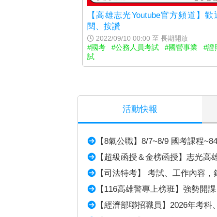
【高雄志光Youtube官方頻道】歡
閱、按讚
2022/09/10 00:00 至 長期開放
#國考
#公務人員考試
#國營事業
#證
試
活動快報
【8氣公職】8/7~8/9 國考課程~8
【超級函授＆金榜函授】志光高
【司法特考】 考試、工作內容，
【116高雄警專上榜班】強勢開課
【經濟部聯招職員】2026年考科、