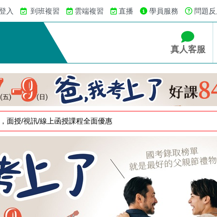
 登入
到班複習
雲端複習
直播
學員服務
問題反
真人客服
中，面授/視訊/線上函授課程全面優惠