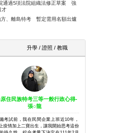
院通過5項法院組織法修正草案 強
留才
5地方、離島特考 暫定需用名額出爐
升學 / 證照 / 教職
13原住民族特考三等一般行政心得-
張○龍
備考試前，我在民間企業上班近10年，
上疫情加上二寶出生，讓我開始思考這份
的持久性，綜合考量下決定在111年2月