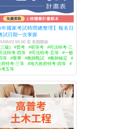
15年國家考試時間總整理】報名日
考試日期一次掌握
5/08/22 00:00 至 長期開放
(三級)
#普考
#初等考
#司法特考-三
司法特考-四等
#司法特考-五等
#一般
四等
#警專
#教師甄試
#教師檢定
#
政府特考-三等
#地方政府特考-四等
#
特考五等