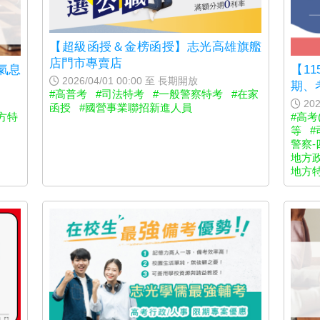
【超級函授＆金榜函授】志光高雄旗艦
店門市專賣店
氣息
【1
2026/04/01 00:00 至 長期開放
期、
#高普考
#司法特考
#一般警察特考
#在家
202
函授
#國營事業聯招新進人員
方特
#高考
等
#
警察-
地方
地方