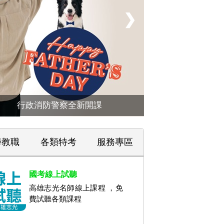
❯
行政消防警察全新開課
學教職
各類特考
服務專區
國考線上試聽
高雄志光名師線上課程 ，免
費試聽各類課程