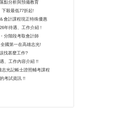
專落點分析與預備教育
下殺最低77折起!
＆會計課程現正特殊優惠
6年待遇、工作介紹 !
科・分階段考取會計師
 全國第一在高雄志光!
該找甚麼工作?
遇、工作內容介紹 !!
高雄志光記帳士證照輔考課程
的考試資訊 !!