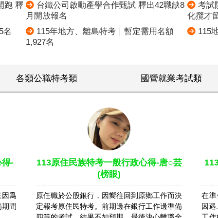
開跑 釋
台鐵公司啟動產學合作甄試 釋出42職缺8
考試
月開放報名
化攬才
5名
115年地方、離島特考｜暫定需用名額
11
1,927名
各類公職特考類
國營就業考試類
得-
113原住民族特考一般行政心得-唐○芸
1
(榜眼)
來因爲
原任職於公股銀行，因嚮往回到原鄉工作而決
在準
備期間
定報考原住民特考。前期邊在銀行工作邊準備
因遇
四等的考試，結果不如預期，最後決心離職全
工作