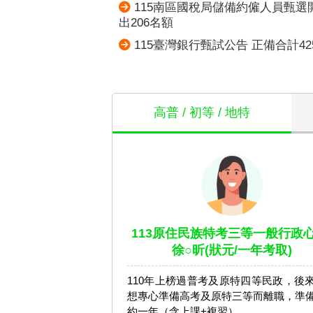
115南區國稅局儲備約僱人員甄選
出206名額
115臺灣銀行甄試公告 正備合計42
高普 / 初等 / 地特
113原住民族特考三等一般行政心
徐○昕(狀元/一年考取)
110年上榜過普考及原特四等民政，後
想專心準備高考及原特三等而離職，準
約一年（含上課+複習）。