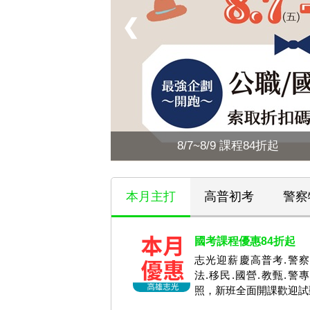
❮
8/7~8/9 課程84折起
本月主打
高普初考
警察
國考課程優惠84折起
志光迎薪慶高普考.警察
法.移民.國營.教甄.警專
照，新班全面開課歡迎試