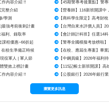
作內容介紹 !!
【45期警專考後重點】警
試完整介紹
【營養師】116新班開課中，
修/學測
【商科學生限定】高考財稅
班|最強考前衝刺計畫
【台灣自來水評價人員】202
水福利、錄取率
【會計師計科班】任選14
套課程優惠~66折起
【警專全國模擬考放榜啦】
、在校生準備正時候
【在校、應屆生專案】畢業
｜現役軍人 | 軍人節
【中鋼員級】2026年福利待
 實體雙效上榜計畫
【115記帳士新班開課】
作內容介紹 !!
【公股銀行】2026年銀行業
瀏覽更多訊息