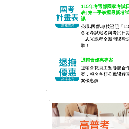
115年考選部國家考試
表| 第一手掌握最新考
訊
公職.國營.專技證照『11
各項考試報名與考試日
｜志光課程全新開課歡
聽！
退輔會優惠專案
退輔會職員工暨眷屬合
案，報名各類公職課程
案優惠價