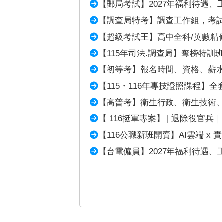
【郵局考試】2027年福利待遇、工
【調查局特考】調查工作組，考
【超級考試王】高中全科/英數精
【115年司法.調查局】奪榜特訓
【初等考】報名時間、資格、薪
【115・116年專技證照課程】全
【高普考】衛生行政、衛生技術
【 116挺軍專案】 | 退除役官兵
【116公職新班開賣】AI雲端 x
【台電僱員】2027年福利待遇、工