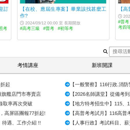
迎訂
【在校、應屆生專案】畢業該找甚麼工
【高
作?
202
#普考
2024/09/12 00:00 至 長期開放
考四
照考
#高考三級
#普考
#初等考
考情講座
新班開課
4折起
【一般警察】116行政.消
雄旗艦店門市專賣店
【2026名師講堂】從備考
錄取率再次突破
【地方特考招生中】115、
，高屏區團報77折起!
【高普考考試月】116高
待遇、工作介紹 !!
【人事行政】考試科目、薪