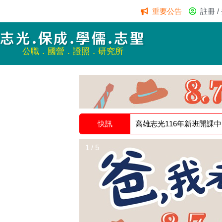
重要公告
註冊 /
志光.保成.學儒.志聖
公職．國營．證照．研究所
快訊
高雄志光116年新班開課
1 / 5