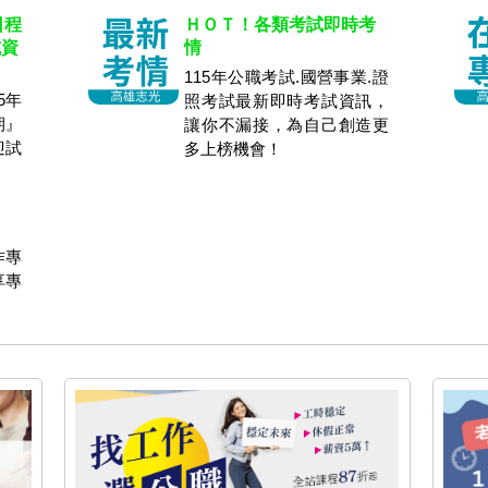
日程
ＨＯＴ！各類考試即時考
試資
情
115年公職考試.國營事業.證
5年
照考試最新即時考試資訊，
期』
讓你不漏接，為自己創造更
迎試
多上榜機會！
作專
享專