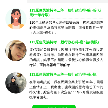
113原住民族特考三等一般行政心得-徐○昕(狀
元/一年考取)
110年上榜過普考及原特四等民政，後來因爲想專
心準備高考及原特三等而離職，準備期間約一年
（含上課+複習）。
113原住民族特考一般行政心得-唐○芸(榜眼)
原任職於公股銀行，因嚮往回到原鄉工作而決定
報考原住民特考。前期邊在銀行工作邊準備四等
的考試，結果不如預期，最後決心離職全職投入
考試，而轉為報考三等的考...
113原住民族特考三等一般行政心得-張○龍
在準備考試前，我在民間企業上班近10年，因遇
上疫情加上二寶出生，讓我開始思考這份工作的
持久性，綜合考量下決定在111年2月購買超級函
授準備國考。