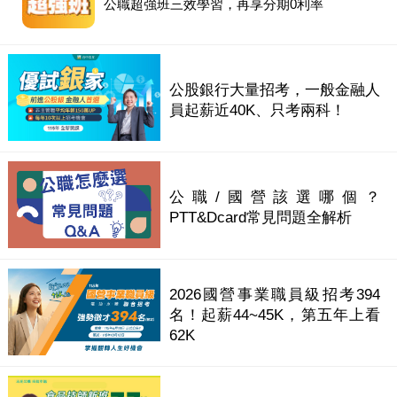
公職超強班三效學習，再享分期0利率
公股銀行大量招考，一般金融人
員起薪近40K、只考兩科！
公職/國營該選哪個？
PTT&Dcard常見問題全解析
2026國營事業職員級招考394
名！起薪44~45K，第五年上看
62K