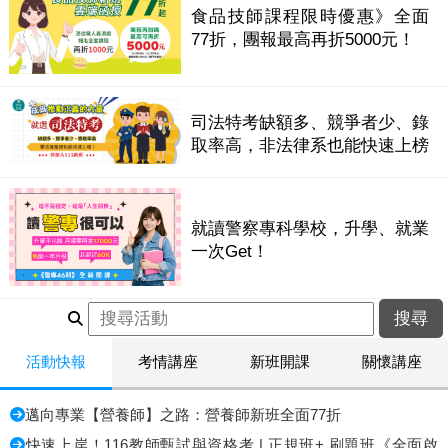
食品技師課程限時優惠》全面
77折，團報最高再折5000元！
司法特考缺額多、競爭者少、錄
取率高，非法律系也能快速上榜
就讀警察專科學校，升學、就業
一次Get！
活動快報
考情講座
新班開課
關懷講座
邁向專業【營養師】之路：營養師新班全面77折
快速上岸！116教師甄試與資格考 | 正規班+ 刷題班《全面啟