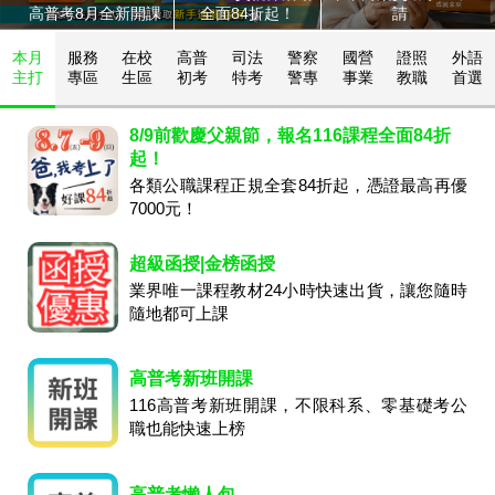
高普考8月全新開課
全面84折起！
請
本月
服務
在校
高普
司法
警察
國營
證照
外語
主打
專區
生區
初考
特考
警專
事業
教職
首選
8/9前歡慶父親節，報名116課程全面84折
起！
各類公職課程正規全套84折起，憑證最高再優
7000元！
超級函授|金榜函授
業界唯一課程教材24小時快速出貨，讓您隨時
隨地都可上課
高普考新班開課
116高普考新班開課，不限科系、零基礎考公
職也能快速上榜
高普考懶人包