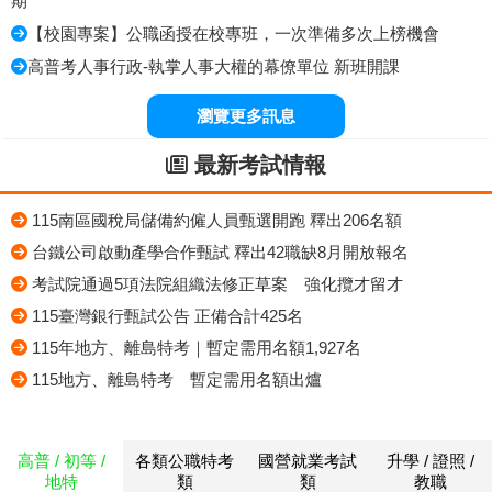
期
【校園專案】公職函授在校專班，一次準備多次上榜機會
高普考人事行政-執掌人事大權的幕僚單位 新班開課
瀏覽更多訊息
最新考試情報
115南區國稅局儲備約僱人員甄選開跑 釋出206名額
台鐵公司啟動產學合作甄試 釋出42職缺8月開放報名
考試院通過5項法院組織法修正草案 強化攬才留才
115臺灣銀行甄試公告 正備合計425名
115年地方、離島特考｜暫定需用名額1,927名
115地方、離島特考 暫定需用名額出爐
高普 / 初等 /
各類公職特考
國營就業考試
升學 / 證照 /
地特
類
類
教職