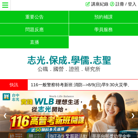
講座紀錄
註冊 / 登入
重要公告
預約補課
問題反應
學員服務
直播
志光.保成.學儒.志聖
公職．國營．證照．研究所
快訊
116一般警察特考新班:消防-->8/9(日)早9:30火災學、
行政-->8/25(二)晚6:30刑法，全面強勢開課！!
1 / 3
❮
❯
8/7-8/9 父親節活動
莘莘向榮獎助學金申