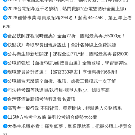
2026台電招考近千名缺額，熱門職缺*(台電雙循班全面上線)
2026國營事業職員級招考394名！起薪44~45K，第五年上看
62K
食品技師課程限時優惠》全面77折，團報最高再折5000元！
快點我》考取學長姐現身說法｜會計名師線上免費試聽
公共衛生師新班開課｜課程全面77折起，團報最高再省$5000
公職超強班【面授/視訊/函授自由選】全新登場，學習更彈性
現職警員晉升首選！【巡官333專案】享優惠折扣66折!!
公職補習怎麼選？面授、視訊、函授三種模式一次了解
司法特考四等執達員/執行員-競爭人數少、錄取率高
台灣菸酒最新招考時程及報名資訊
高普考一般行政 不限背景、穩定開缺，輕鬆進入公務體系
115地方特考全攻略 最強投考組合優勢大公開
大學生求職必看！揮別低薪，畢業即就業，把握公職上榜黃金