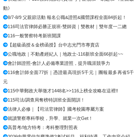
動》
8/7-8/9 父親節活動 報名公職&證照&國營課程全面84折起！
116司法官律師必勝正規班-雙師資｜雙教材｜雙年度一二總
116一般警察特考新班開課
【超級函授＆金榜函授】台中志光門市專賣店
公職地政｜不動產經紀人｜地政士-116新班全面66折起~~
會計師證照-會計人必備專業證照，提升職涯競爭力
116會計師全面77折｜憑證最高現折5千元｜團報最多再省5千
元
115中華郵政大舉徵才1448名>>116上榜全攻略在這裡!!
115司法/調查局奪榜特訓班全面開訓！
法律人必修｜【司法官律師】國考校園專屬方案
就讀警察專科學校，升學、就業一次Get！
高普考/地方特考：考科整理對照表
2026中華電信怎麼準備?考試科目、福利待遇、工作內容介紹