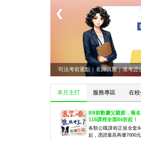
❮
司法考前重點｜名師講座｜准考證
本月主打
服務專區
在校
8/9前歡慶父親節，報名
116課程全面84折起！
各類公職課程正規全套8
起，憑證最高再優7000