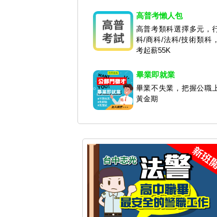
高普考懶人包
高普考類科選擇多元，
科/商科/法科/技術類科
考起薪55K
畢業即就業
畢業不失業，把握公職
黃金期