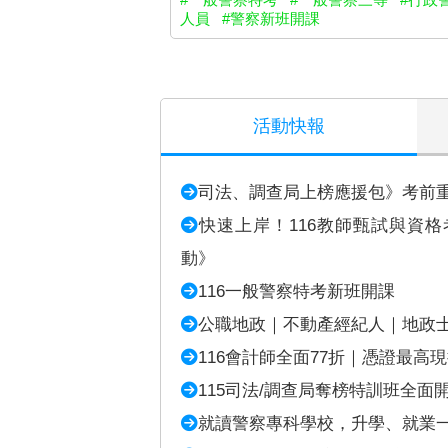
人員
#警察新班開課
活動快報
司法、調查局上榜應援包》考前
快速上岸！116教師甄試與資格考
動》
116一般警察特考新班開課
公職地政｜不動產經紀人｜地政士-
116會計師全面77折｜憑證最高
115司法/調查局奪榜特訓班全面
就讀警察專科學校，升學、就業一