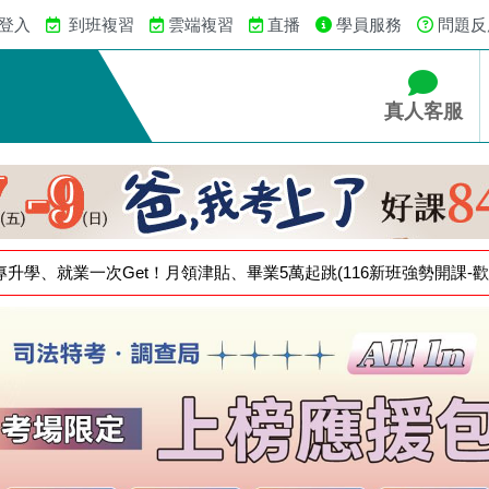
 登入
到班複習
雲端複習
直播
學員服務
問題反
真人客服
專升學、就業一次Get！月領津貼、畢業5萬起跳(116新班強勢開課-歡