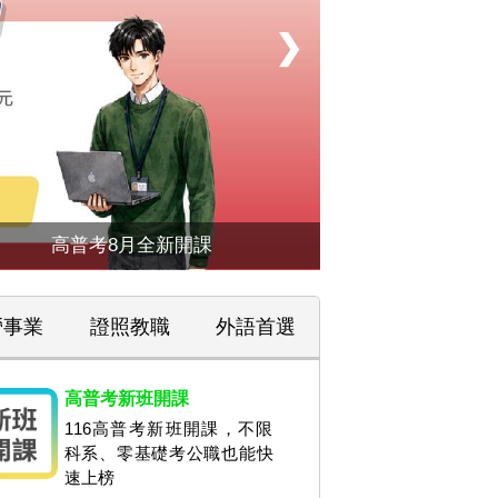
❯
高普考8月全新開課
營事業
證照教職
外語首選
高普考新班開課
116高普考新班開課，不限
科系、零基礎考公職也能快
速上榜