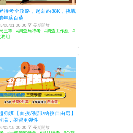
局特考全攻略，起薪約88K，挑戰
歲前年薪百萬
5/08/01 00:00 至 長期開放
查局三等
#調查局特考
#調查工作組
#
實務組
超強班【面授/視訊/函授自由選】
登場，學習更彈性
6/03/15 00:00 至 長期開放
考
#一般警察特考
#司法特考
#公職