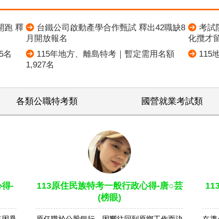
開跑 釋
台鐵公司啟動產學合作甄試 釋出42職缺8
考試
月開放報名
化攬才
5名
115年地方、離島特考｜暫定需用名額
11
1,927名
各類公職特考類
國營就業考試類
得-
113原住民族特考一般行政心得-唐○芸
1
(榜眼)
來因爲
原任職於公股銀行，因嚮往回到原鄉工作而決
在準