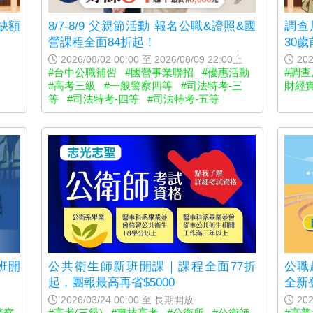
缺額
調查
8/7-8/9 父親節活動 報名公職&證照&國
30
營課程全面84折起！
202
2026/08/02 00:00 至 2026/08/09 22:00止
#調
#台中公職補習
#國營事業聯招
#優惠活動
財經
#高考三級
#一般警察四等
#司法特考-三
等
#司法特考-四等
#司法特考-五等
公共衛生師新班開課｜課程全面77折
班開
公職
起，團報最高再省$5000
全新
2026/03/24 00:00 至 長期開放
202
#高考(三級)
#專技高考
#公衛所
#公衛師
警察
#高普