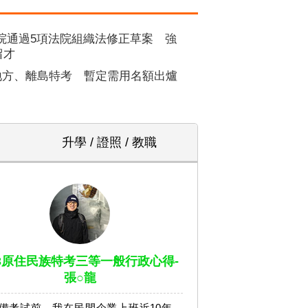
院通過5項法院組織法修正草案 強
留才
5地方、離島特考 暫定需用名額出爐
升學 / 證照 / 教職
13原住民族特考三等一般行政心得-
張○龍
備考試前，我在民間企業上班近10年，