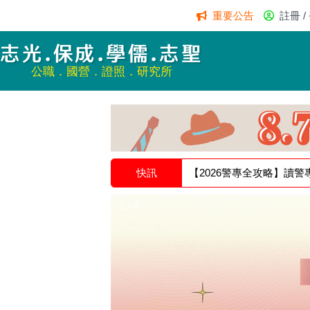
重要公告
註冊 /
志光.保成.學儒.志聖
公職．國營．證照．研究所
快訊
【2026警專全攻略】讀警
1 / 4