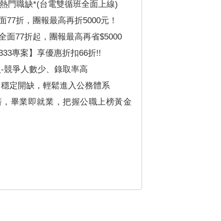
，熱門職缺*(台電雙循班全面上線)
77折，團報最高再折5000元！
面77折起，團報最高再省$5000
3專案】享優惠折扣66折!!
員-競爭人數少、錄取率高
、穩定開缺，輕鬆進入公務體系
薪，畢業即就業，把握公職上榜黃金