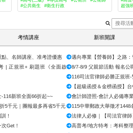
#公共衛生
#衛生行政
超強
考情講座
新班開課
重點、名師講座、准考證優惠
邁向專業【營養師】之路：
 | 正規班+ 刷題班《全面啟
8/7-8/9 父親節活動 報
116司法官律師必勝正規班
【超級函授＆金榜函授】台
116新班全面66折起~~
會計師證照-會計人必備專
現折5千元｜團報最多再省5千元
115中華郵政大舉徵才1448
開訓！
法律人必修｜【司法官律師
次Get！
高普考/地方特考：考科整