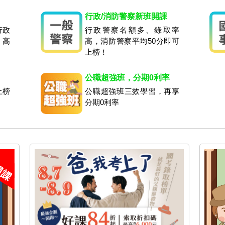
行政/消防警察新班開課
行政
行政警察名額多、錄取率
，高
高，消防警察平均50分即可
上榜！
公職超強班，分期0利率
上榜
公職超強班三效學習，再享
分期0利率