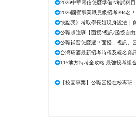
2026中華電信怎麼準備?考試科
2026國營事業職員級招考394名！
快點我》考取學長姐現身說法｜
公職超強班【面授/視訊/函授自
公職補習怎麼選？面授、視訊、
台灣菸酒最新招考時程及報名資
115地方特考全攻略 最強投考組
【校園專案】公職函授在校專班