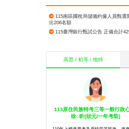
115南區國稅局儲備約僱人員甄選
出206名額
115臺灣銀行甄試公告 正備合計42
高普 / 初等 / 地特
113原住民族特考三等一般行政心
徐○昕(狀元/一年考取)
110年上榜過普考及原特四等民政，後