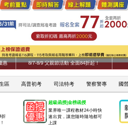
優惠
8/7-8/9 父親節活動 全面84折起！
生區
高普初考
司法特考
警察警專
國
超級函授|金榜函授
業界唯一課程教材24小時快
4折
速出貨，讓您隨時隨地都可
元！
上課