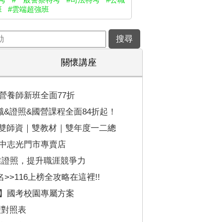
班
#雲端超強班
關懷講座
營養師新班全面77折
名公職&證照&國營課程全面84折起！
-雙師資｜雙教材｜雙年度一二總
中志光門市專賣店
業證照，提升職涯競爭力
名>>116上榜全攻略在這裡!!
】國考校園專屬方案
理對照表