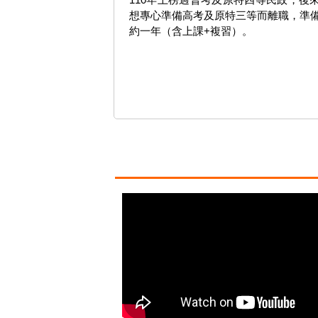
想專心準備高考及原特三等而離職，準
約一年（含上課+複習）。