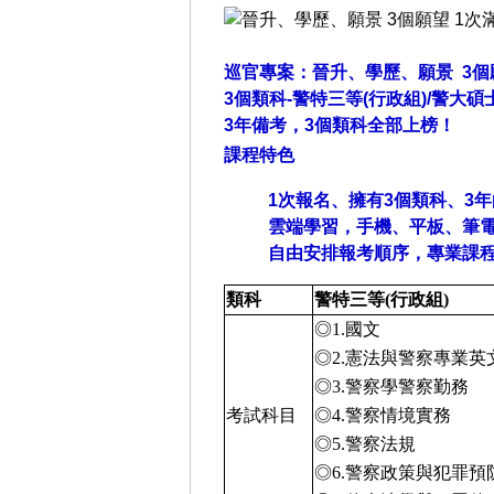
巡官專案：晉升、學歷、願景 3
3個類科-警特三等(行政組)/警大碩
3年備考，3個類科全部上榜！
課程特色
1次報名、擁有3個類科、3
雲端學習，手機、平板、筆
自由安排報考順序，專業課
類科
警特三等(行政組)
◎1.國文
◎2.憲法與警察專業英
◎3.警察學警察勤務
考試科目
◎4.警察情境實務
◎5.警察法規
◎6.警察政策與犯罪預