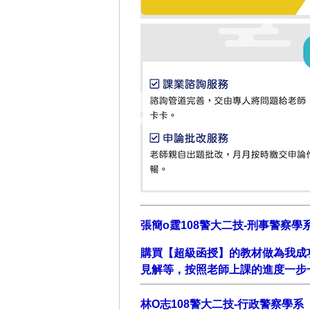
張簡o霆108警大二技-刑事警察學
購買【超級函授】的教材做為我成
見解等，按照老師上課的進度一步
林O志108警大二技-行政警察學系