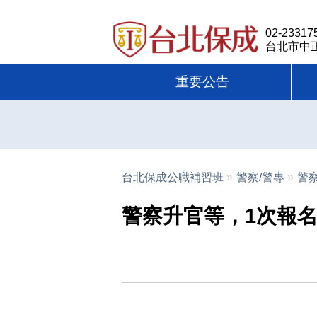
02-23317
台北市中
重要公告
台北保成公職補習班
»
警察/警專
»
警
警察升官等，1次報