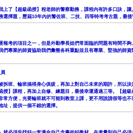
我上了【超級函授】程老師的警察勤務，課程內有許多口訣，讓
選擇題，歷屆10年內的警佐班、二技、四等特考考古題，最後警
逐報考的項目之一，但是外勤學長姐們常面臨的問題有時間不夠
我們專業的師資協助我們彙整各科重點並且有專業、堅強的師資
人員
被拆班、輪班搞得身心俱疲，再加上對自己未來的期許，所以決
函授】課程，再加上自修、練題目，最後幸運通過三等。【超級
非常方便，光要輪班就不可能到教室上課，更不用說請假等也不
地址，提供一個不錯的選擇。
」就必須先找好一套適合自己念書的好教材，在考量到自己必須