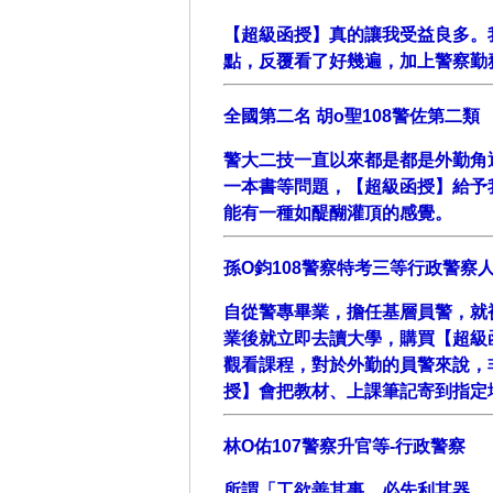
【超級函授】真的讓我受益良多。
點，反覆看了好幾遍，加上警察勤務
全國第二名 胡o聖108警佐第二類
警大二技一直以來都是都是外勤角
一本書等問題，【超級函授】給予
能有一種如醍醐灌頂的感覺。
孫O鈞108警察特考三等行政警察
自從警專畢業，擔任基層員警，就
業後就立即去讀大學，購買【超級
觀看課程，對於外勤的員警來說，
授】會把教材、上課筆記寄到指定
林O佑107警察升官等-行政警察
所謂「工欲善其事，必先利其器。