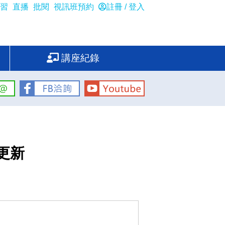
習
直播
批閱
視訊班預約
註冊 / 登入
講座紀錄
更新