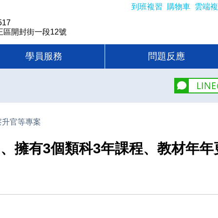
到班複習
購物車
雲端複
517
正區開封街一段12號
學員服務
問題反應
察升官等專案
名、擁有3個類科3年課程、教材年年