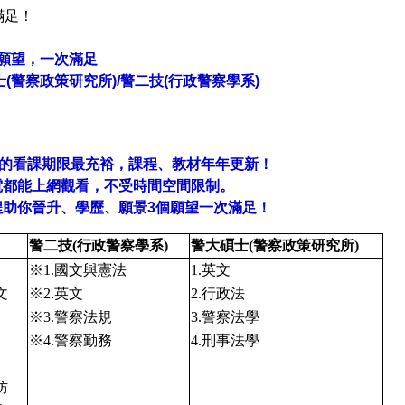
個願望，一次滿足
士(警察政策研究所)/警二技(行政警察學系)
年的看課期限最充裕，課程、教材年年更新！
電都能上網觀看，不受時間空間限制。
程助你晉升、學歷、願景3個願望一次滿足！
警二技(行政警察學系)
警大碩士(警察政策研究所)
※1.國文與憲法
1.英文
文
※2.英文
2.行政法
※3.警察法規
3.警察法學
※4.警察勤務
4.刑事法學
防