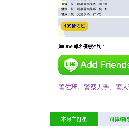
加Line 報名優惠洽詢 :
警佐班、警察大學、警大
本月主打星
司律/轉