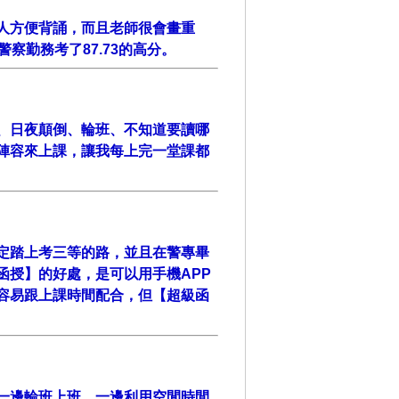
人方便背誦，而且老師很會畫重
察勤務考了87.73的高分。
、日夜顛倒、輪班、不知道要讀哪
陣容來上課，讓我每上完一堂課都
定踏上考三等的路，並且在警專畢
函授】的好處，是可以用手機APP
容易跟上課時間配合，但【超級函
一邊輪班上班，一邊利用空閒時間