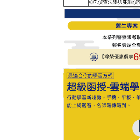
◎7.偵查法學與犯罪偵