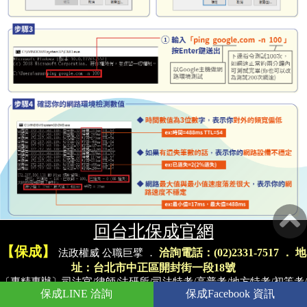
回台北保成官網
【保成】
洽詢電話：(02)2331-7517 ． 地
法政權威 公職巨擘
．
址：台北市中正區開封街一段18號
〔專精專辦〕司法官/律師/法研所/司法特考/高普考/地方特考/初等考/
保成LINE
洽詢
保成Facebook
資訊
一般警察特考/警專/調查局特考/國營事業/各類特考/專業證照