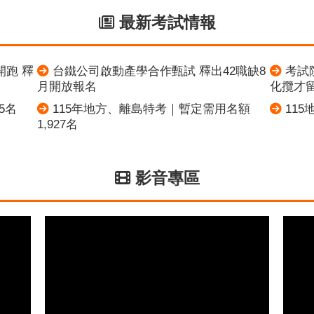
最新考試情報
開跑 釋
台鐵公司啟動產學合作甄試 釋出42職缺8
考試
月開放報名
化攬才
5名
115年地方、離島特考｜暫定需用名額
11
1,927名
影音專區