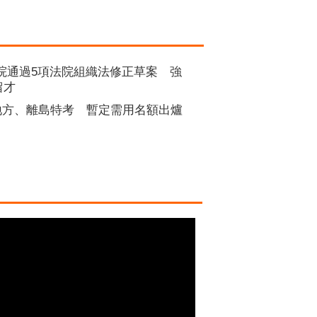
院通過5項法院組織法修正草案 強
留才
5地方、離島特考 暫定需用名額出爐