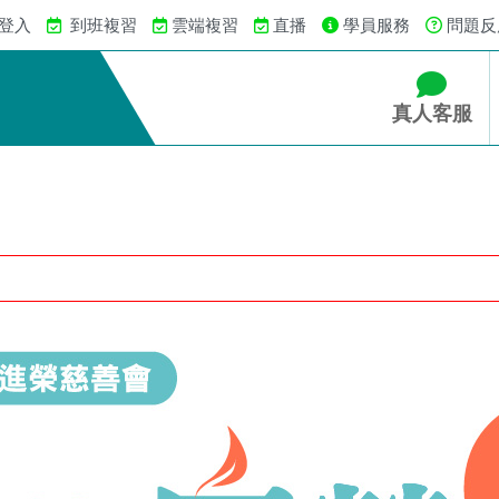
 登入
到班複習
雲端複習
直播
學員服務
問題反
真人客服