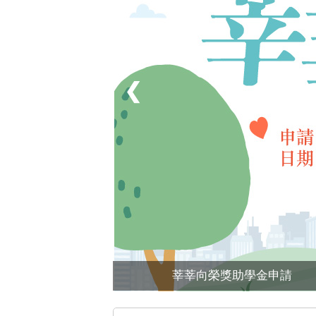
❮
莘莘向榮獎助學金申請