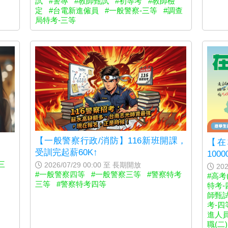
試
#警專
#教師甄試
#初等考
#教師檢
定
#台電新進僱員
#一般警察-三等
#調查
局特考-三等
【一般警察行政/消防】116新班開課，
【在
受訓完起薪60K↑
100
三
2026/07/29 00:00 至 長期開放
202
#一般警察四等
#一般警察三等
#警察特考
#高考
三等
#警察特考四等
特考-
師甄
考-四
進人
職(二)