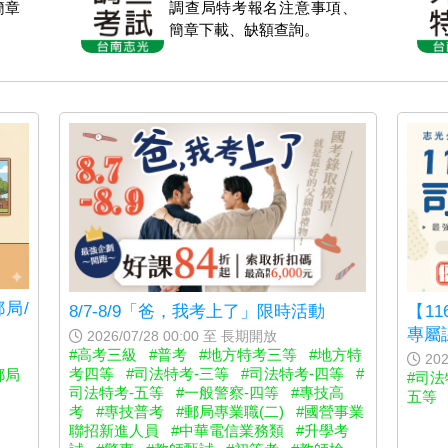
簡章
調查局特考報名注意事項、
簡章下載、缺額查詢。
局/
8/7-8/9「爸，我考上了」限時活動
【1
專屬
2026/07/28 00:00 至 長期開放
#高考三級
#普考
#地方特考三等
#地方特
202
考四等
#司法特考-三等
#司法特考-四等
#
郵局
#司
司法特考-五等
#一般警察-四等
#專技高
五等
考
#專技普考
#郵局專業職(二)
#國營事業
聯招新進人員
#中華電信業務類
#升學考