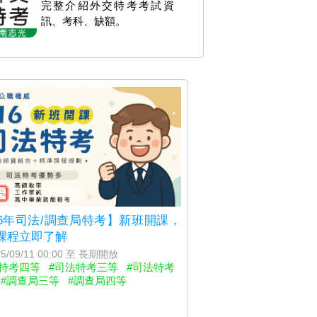
完整介紹外交特考考試資
訊、考科、缺額。
16年司法/調查局特考】新班開課，
課程立即了解
5/09/11 00:00 至 長期開放
法特考四等
#司法特考三等
#司法特考
#調查局三等
#調查局四等