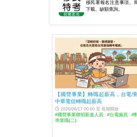
移民署報名注意事項、
下載、缺額查詢。
【國營事業】轉職起薪高，台電/郵
中華電信轉職起薪高
2026/06/17 00:00 至 長期開放
#國營事業聯招新進人員
#台電僱員
#
專業職(二)