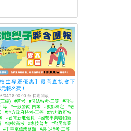
校生專屬優惠】最高直接省下
00元報名費！
6/04/18 00:00 至 長期開放
(三級)
#普考
#司法特考-三等
#司法
四等
#一般警察-四等
#教師檢定
#教
試
#地方政府特考-三等
#地方政府特
等
#台電新進僱員
#國營事業聯招新
員
#專技高考
#專技普考
#郵局專業
#中華電信業務類
#身心特考-三等