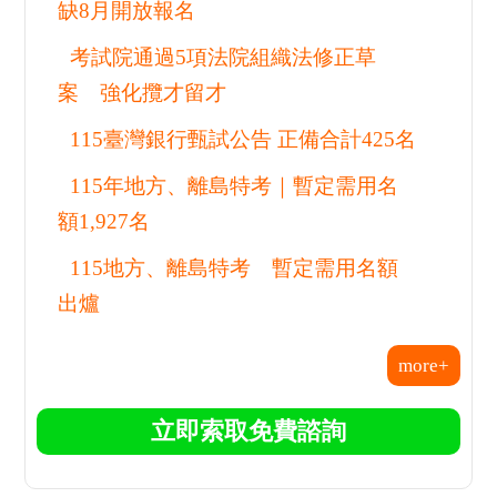
備公務人員考試時，...
more+
立即索取免費諮詢
最新
熱門活動推薦