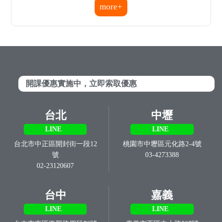
熱門考試精選
開課優惠實施中，立即索取優惠
台北
中壢
LINE
LINE