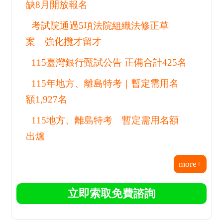
more+
立即索取免費諮詢
最新
熱門活動推薦