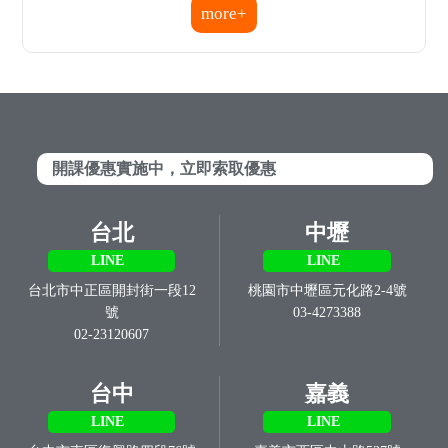
熱門考試精選
開課優惠實施中，立即索取優惠
台北
中壢
LINE
LINE
台北市中正區開封街一段12
桃園市中壢區元化路2-4號