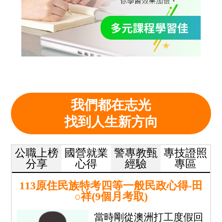
我們都在志光
找到人生新方向
公職上榜
國營就業
警專教甄
專技證照
分享
心得
經驗
專區
113原住民族特考四等一般民政心得-田
○祥(9個月考取)
當時剛從澳洲打工度假回