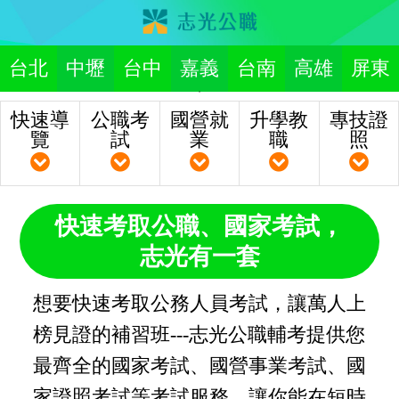
台北
中壢
台中
嘉義
台南
高雄
屏東
快速導
公職考
國營就
升學教
專技證
覽
試
業
職
照
快速考取公職、國家考試，
志光有一套
想要快速考取公務人員考試，讓萬人上
榜見證的補習班---志光公職輔考提供您
最齊全的國家考試、國營事業考試、國
家證照考試等考試服務，讓你能在短時