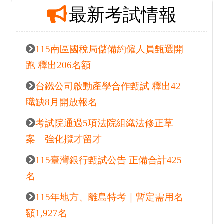
最新考試情報
115南區國稅局儲備約僱人員甄選開
跑 釋出206名額
台鐵公司啟動產學合作甄試 釋出42
職缺8月開放報名
考試院通過5項法院組織法修正草
案 強化攬才留才
115臺灣銀行甄試公告 正備合計425
名
115年地方、離島特考｜暫定需用名
額1,927名