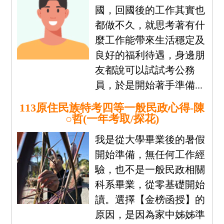
國，回國後的工作其實也
都做不久，就思考著有什
麼工作能帶來生活穩定及
良好的福利待遇，身邊朋
友都說可以試試考公務
員，於是開始著手準備...
113原住民族特考四等一般民政心得-陳
○哲(一年考取/探花)
我是從大學畢業後的暑假
開始準備，無任何工作經
驗，也不是一般民政相關
科系畢業，從零基礎開始
讀。選擇【金榜函授】的
原因，是因為家中姊姊準