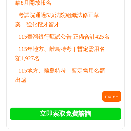
more+
立即索取免費諮詢
最新
熱門活動推薦