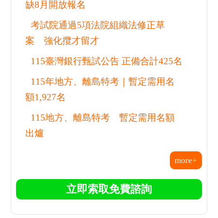
more+
立即索取免費諮詢
最新
熱門活動推薦