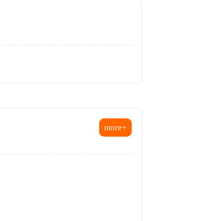
more+