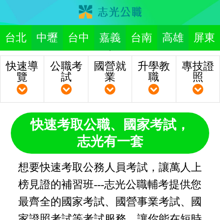
台北
中壢
台中
嘉義
台南
高雄
屏東
快速導
公職考
國營就
升學教
專技證
覽
試
業
職
照
快速考取公職、國家考試，
志光有一套
想要快速考取公務人員考試，讓萬人上
榜見證的補習班---志光公職輔考提供您
最齊全的國家考試、國營事業考試、國
家證照考試等考試服務，讓你能在短時