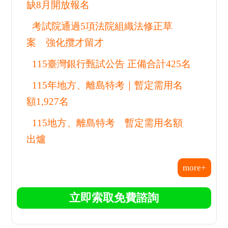
more+
立即索取免費諮詢
最新
熱門活動推薦