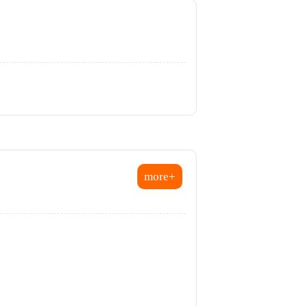
more+