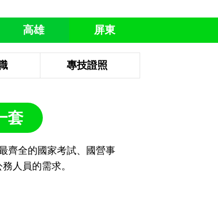
高雄
屏東
職
專技證照
一套
您最齊全的國家考試、國營事
公務人員的需求。