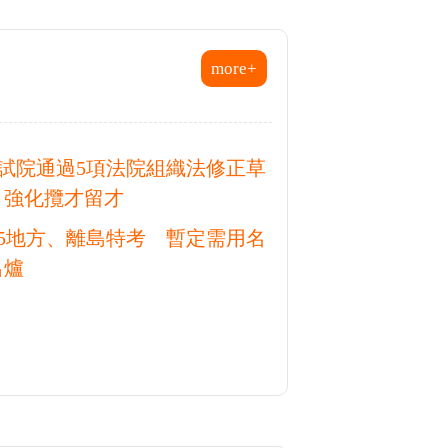
開始準備，無任何工
相關科系畢業，從零
函授】的原因，是因
時，...
more+