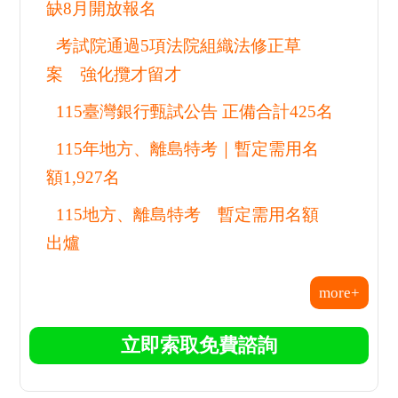
備公務人員考試時，...
more+
立即索取免費諮詢
最新
熱門活動推薦