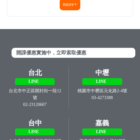
熱門考試精選
開課優惠實施中，立即索取優惠
台北
中壢
LINE
LINE
台北市中正區開封街一段12
桃園市中壢區元化路2-4號
號
03-4273388