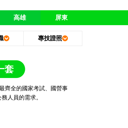
高雄
屏東
職
專技證照
一套
您最齊全的國家考試、國營事
公務人員的需求。