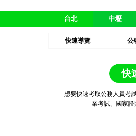
台北
中壢
快速導覽
公
快
想要快速考取公務人員考試
業考試、國家證