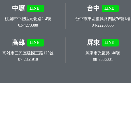
開課優惠實施中，立即索取優惠
中壢
台中
LINE
LINE