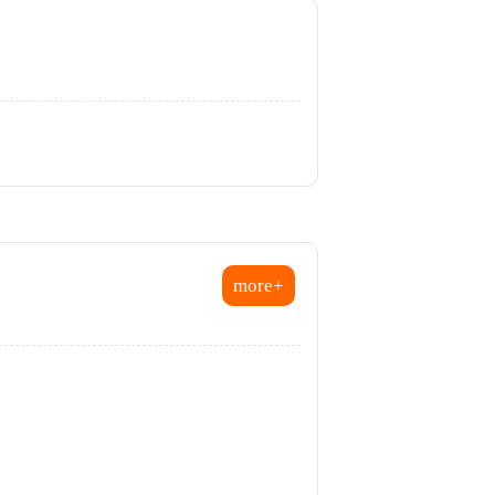
more+