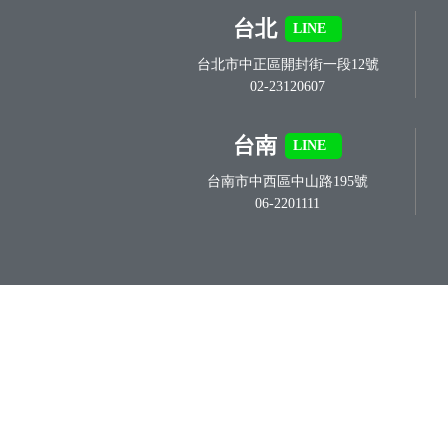
台北
LINE