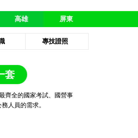
高雄
屏東
職
專技證照
一套
您最齊全的國家考試、國營事
公務人員的需求。