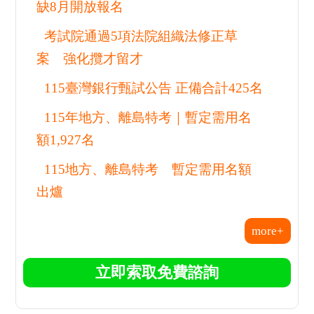
備公務人員考試時，...
more+
立即索取免費諮詢
最新
熱門活動推薦