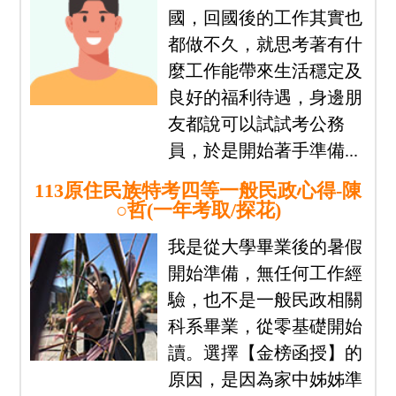
國，回國後的工作其實也
都做不久，就思考著有什
麼工作能帶來生活穩定及
良好的福利待遇，身邊朋
友都說可以試試考公務
員，於是開始著手準備...
113原住民族特考四等一般民政心得-陳
○哲(一年考取/探花)
我是從大學畢業後的暑假
開始準備，無任何工作經
驗，也不是一般民政相關
科系畢業，從零基礎開始
讀。選擇【金榜函授】的
原因，是因為家中姊姊準