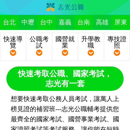
台北
中壢
台中
嘉義
台南
高雄
屏東
快速導
公職考
國營就
升學教
專技證
覽
試
業
職
照
快速考取公職、國家考試，
志光有一套
想要快速考取公務人員考試，讓萬人上
榜見證的補習班---志光公職輔考提供您
最齊全的國家考試、國營事業考試、國
家證照考試等考試服務，讓你能在短時