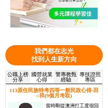
我們都在志光
找到人生新方向
公職上榜
國營就業
警專教甄
專技證照
分享
心得
經驗
專區
113原住民族特考四等一般民政心得-田
○祥(9個月考取)
當時剛從澳洲打工度假回