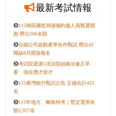
最新考試情報
115南區國稅局儲備約僱人員甄選開
跑 釋出206名額
台鐵公司啟動產學合作甄試 釋出42
職缺8月開放報名
考試院通過5項法院組織法修正草
案 強化攬才留才
115臺灣銀行甄試公告 正備合計425
名
115年地方、離島特考｜暫定需用名
額1,927名