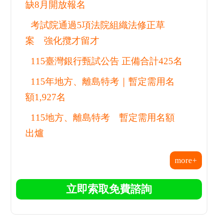
more+
立即索取免費諮詢
最新
熱門活動推薦