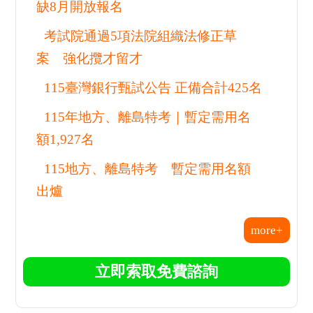
more+
立即索取免費諮詢
最新
熱門活動推薦