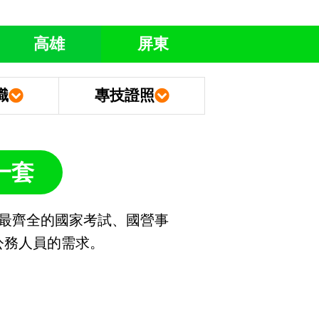
高雄
屏東
職
專技證照
一套
您最齊全的國家考試、國營事
公務人員的需求。