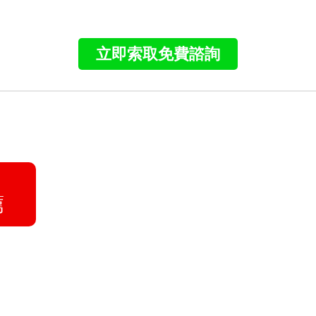
我們都在志光
找到人生新方向
國營就業心得
警專教甄經驗
113原住民族特考四等
心得-田○祥(9個月考取)