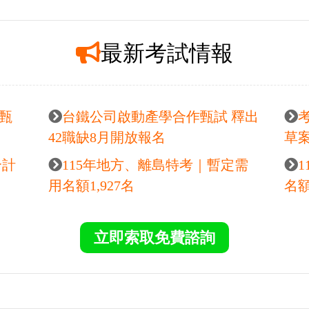
度假回國，回國後的工作其
我是從大學畢業後的暑假
思考著有什麼工作能帶來生
作經驗，也不是一般民政
利待遇，身邊朋友都說可以
基礎開始讀。選擇【金榜
開始著手準備...
為家中姊姊準備公務人員考試
立即索取免費諮詢
薦