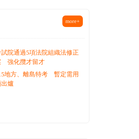
開始準備，無任何工
相關科系畢業，從零
函授】的原因，是因
時，...
more+