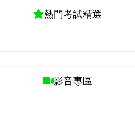
最新考試情報
甄
台鐵公司啟動產學合作甄試 釋出
42職缺8月開放報名
草
合計
115年地方、離島特考｜暫定需
用名額1,927名
名