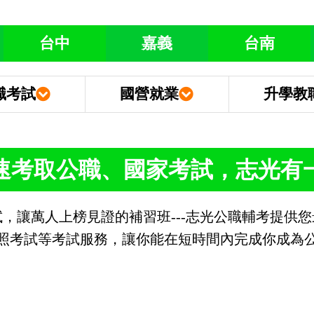
台中
嘉義
台南
職考試
國營就業
升學教
速考取公職、國家考試，
志光有
，讓萬人上榜見證的補習班---志光公職輔考提供
照考試等考試服務，讓你能在短時間內完成你成為