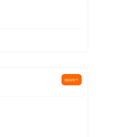
more+
考試院通過5項法院組織法修正
案 強化攬才留才
115地方、離島特考 暫定需用
額出爐