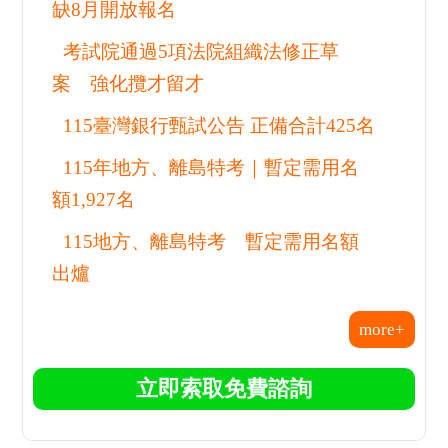
more+
立即索取免費諮詢
最新
熱門活動推薦