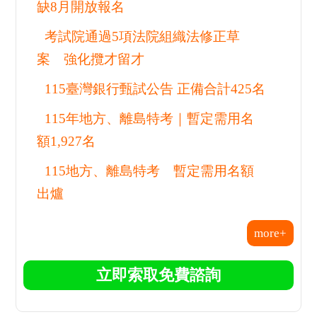
備公務人員考試時，...
more+
立即索取免費諮詢
最新
熱門活動推薦