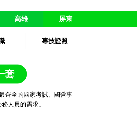
高雄
屏東
職
專技證照
一套
您最齊全的國家考試、國營事
公務人員的需求。