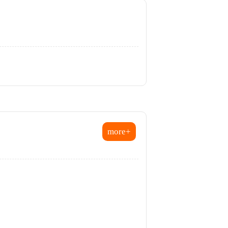
more+