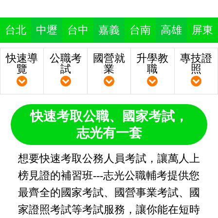
台北
中壢
台中
嘉義
台南
高雄
屏東
快速導
公職考
國營就
升學教
專技證
覽
試
業
職
照
快速考取公職、國家考試，
志光有一套
想要快速考取公務人員考試，讓萬人上
榜見證的補習班---志光公職輔考提供您
最齊全的國家考試、國營事業考試、國
家證照考試等考試服務，讓你能在短時