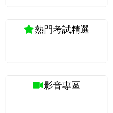
最新考試情報
115南區國稅局儲備約僱人員甄選開
跑 釋出206名額
台鐵公司啟動產學合作甄試 釋出42
職缺8月開放報名
考試院通過5項法院組織法修正草
案 強化攬才留才