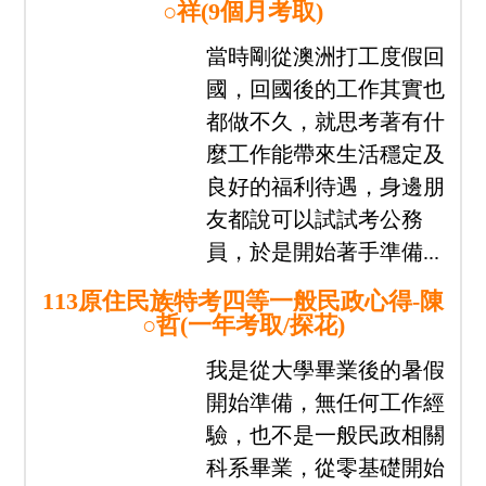
我們都在志光
找到人生新方向
公職上榜
國營就業
警專教甄
專技證照
分享
心得
經驗
專區
113原住民族特考四等一般民政心得-田
○祥(9個月考取)