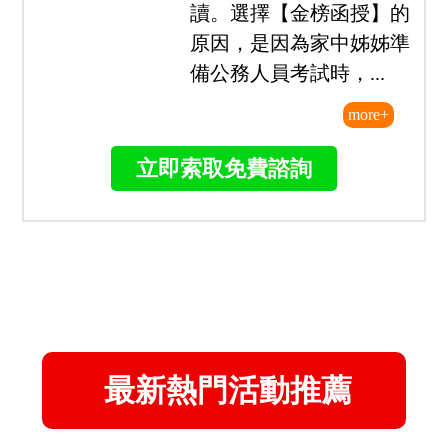
當時剛從澳洲打工度假回
國，回國後的工作其實也
都做不久，就思考著有什
麼工作能帶來生活穩定及
良好的福利待遇，身邊朋
友都說可以試試考公務
員，於是開始著手準備...
113原住民族特考四等一般民政心得-陳
○哲(一年考取/探花)
我是從大學畢業後的暑假
開始準備，無任何工作經
驗，也不是一般民政相關
科系畢業，從零基礎開始
讀。選擇【金榜函授】的