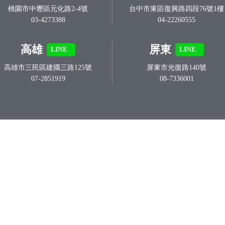
開課優惠實施中，立即索取優惠
中壢
台中
LINE
LINE
桃園市中壢區元化路2-4號
台中市東區復興路四段76號1樓
03-4273388
04-22260555
高雄
屏東
LINE
LINE
高雄市三民區建國三路125號
屏東市光復路140號
07-2851919
08-7336001