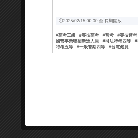
2025/02/15 00:00 至 長期開放
#高考三級
#專技高考
#普考
#專技普考
國營事業聯招新進人員
#司法特考四等
特考五等
#一般警察四等
#台電僱員