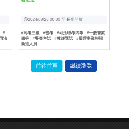
2024/08/26 00:00 至 長期開放
#
#高考三級
#普考
#司法特考四等
#一般警察
#司法
四等
#警專考試
#教師甄試
#國營事業聯招
新進人員
前往首頁
繼續瀏覽