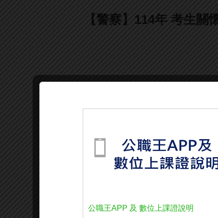
【警察】114年 考生關
公職王APP 及 數位上課證說明