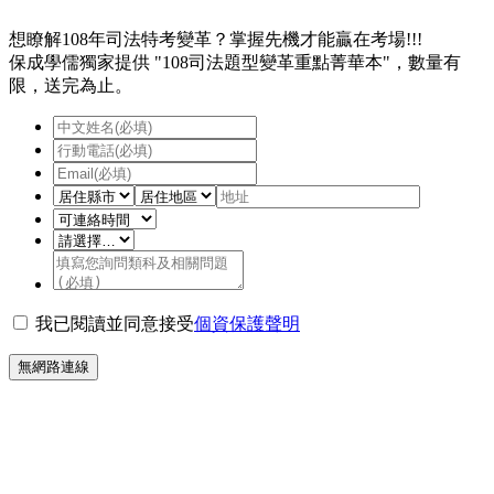
想瞭解108年司法特考變革？掌握先機才能贏在考場!!!
保成學儒獨家提供 "108司法題型變革重點菁華本"，數量有
限，送完為止。
我已閱讀並同意接受
個資保護聲明